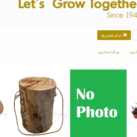
حذف فیلترها
رین
پربازدیدترین