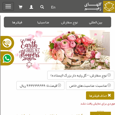
En
oggle
gation
بین المللی
نوع سفارش
مناسبتها
فیلترها
ت
ت
نوع سفارش: * گل پایه دار بزرگ (ایستاده)
مناسبت: مناسبت های خاص
قیمت تا: ۹,۹۹۹,۹۹۹,۹۹۹ ريال
حذف فیلترها
موردی برای نمایش یافت نشد