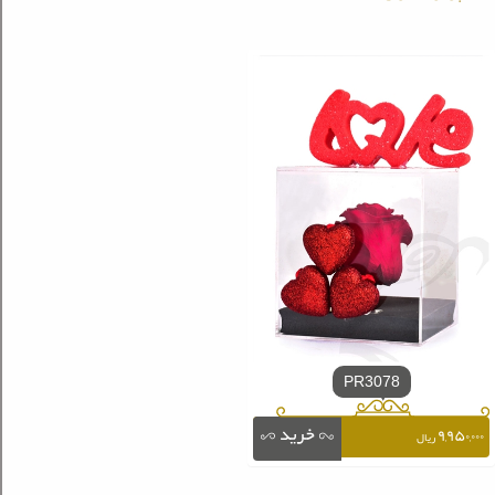
PR3078
۹,۹۵۰,۰۰۰
ریال