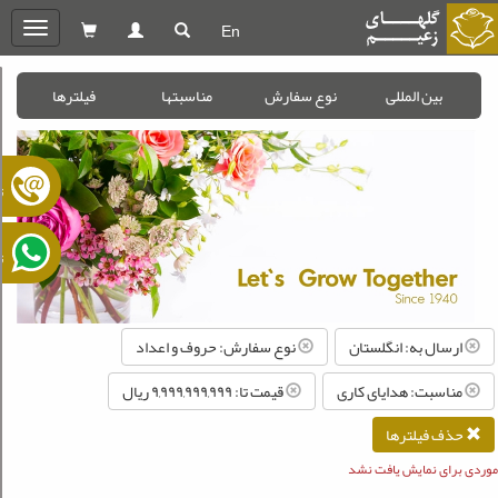
En
oggle
gation
بین المللی
نوع سفارش
مناسبتها
فیلترها
ت
ت
ارسال به: انگلستان
نوع سفارش: حروف و اعداد
مناسبت: هدایای کاری
قیمت تا: ۹,۹۹۹,۹۹۹,۹۹۹ ريال
حذف فیلترها
موردی برای نمایش یافت نشد