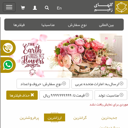
En
oggle
gation
بین المللی
نوع سفارش
مناسبتها
فیلترها
ت
ت
ارسال به: امارات متحده عربی
نوع سفارش: حروف و اعداد
مناسبت: تولد
قیمت تا: ۹,۹۹۹,۹۹۹,۹۹۹ ريال
حذف فیلترها
موردی برای نمایش یافت نشد
جدیدترین
گرانترین
ارزانترین
پرفروشترین
پربازدیدترین