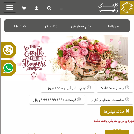
En
oggle
gation
بین المللی
نوع سفارش
مناسبتها
فیلترها
ت
ت
ارسال به: هلند
نوع سفارش: بسته نوروزی
مناسبت: هدایای کاری
قیمت تا: ۹,۹۹۹,۹۹۹,۹۹۹ ريال
حذف فیلترها
موردی برای نمایش یافت نشد