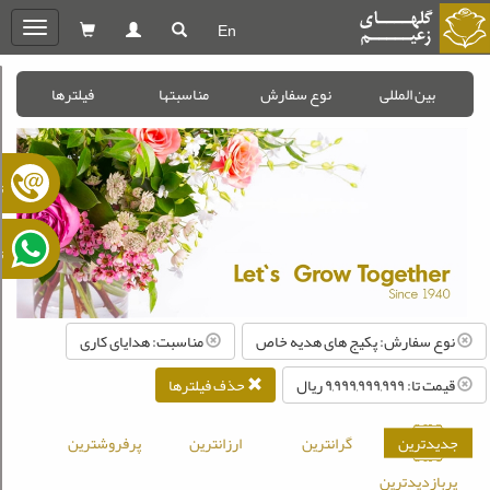
En
oggle
gation
بین المللی
نوع سفارش
مناسبتها
فیلترها
ت
ت
نوع سفارش: پکیج های هدیه خاص
مناسبت: هدایای کاری
قیمت تا: ۹,۹۹۹,۹۹۹,۹۹۹ ريال
حذف فیلترها
جدیدترین
گرانترین
ارزانترین
پرفروشترین
پربازدیدترین