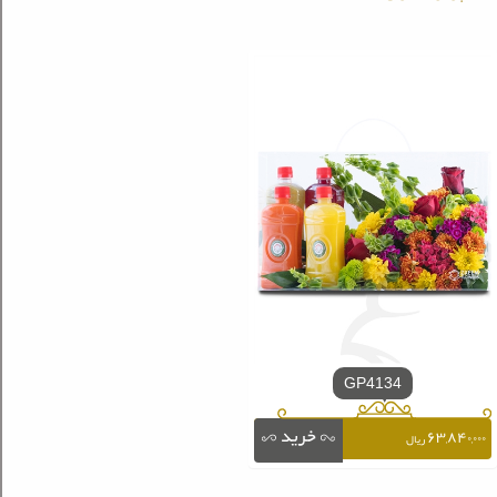
GP4134
۶۳,۸۴۰,۰۰۰
ریال