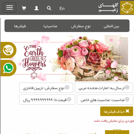
En
oggle
gation
بین المللی
نوع سفارش
مناسبتها
فیلترها
ت
ت
ارسال به: امارات متحده عربی
نوع سفارش: تزیین فانتزی
مناسبت: مناسبت های خاص
قیمت تا: ۹,۹۹۹,۹۹۹,۹۹۹ ريال
حذف فیلترها
موردی برای نمایش یافت نشد