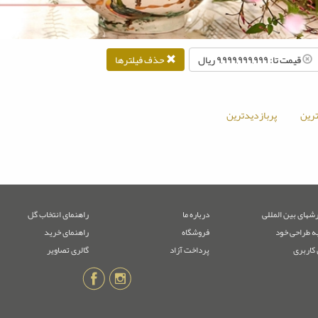
قیمت تا: ۹,۹۹۹,۹۹۹,۹۹۹ ريال
حذف فیلترها
رین
پربازدیدترین
شهای بین المللی
درباره ما
راهنمای انتخاب گل
ه طراحی خود
فروشگاه
راهنمای خرید
 کاربری
پرداخت آزاد
گالری تصاویر