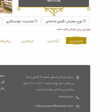
همه کالاها
نوع سفارش: گلهای شاخه ای
مناسبت: خواستگاری
موردی برای نمایش یافت نشد
جدیدترین
گرانترین
ارزانترین
پرفروشت
سفار
تهران، میدان پاستور، شماره 1، گلهای زعیم
گل ب
می توانید هر روز از ساعت ۸:۳۰ تا ۲۱:۰۰ با تیم
پانل
پشتیبانی ما تماس حاصل فرمایید.
۰۹۱۲۱۱۳۵۶۵۶
info@zaeemflowers.com