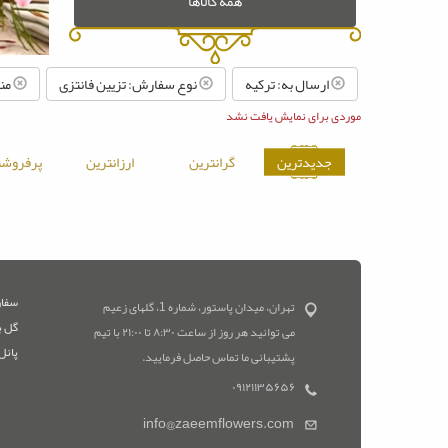
همه کالاها
ارسال به: ترکیه
نوع سفارش: تزیین فانتزی
منا
موردی برای نمایش یافت نشد
جدیدترین
گرانترین
ارزانترین
پرفروشت
سفار
تهران، میدان پاستور، شماره 1، گلهای زعیم
گل ب
می توانید هر روز از ساعت ۸:۳۰ تا ۲۱:۰۰ با تیم
پانل
پشتیبانی ما تماس حاصل فرمایید.
۰۹۱۲۱۱۳۵۶۵۶
info@zaeemflowers.com