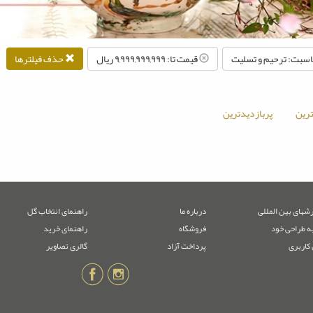
سبت: ترحیم و تسلیت
قیمت تا: ۹,۹۹۹,۹۹۹,۹۹۹ ريال
حذف فیلترها
رین
پربازدیدترین
شهای بین المللی
درباره ما
راهنمای انتخاب گل
ه طراحی خود
فروشگاه
راهنمای خرید
 کاربری
پرداخت آزاد
گالری تصاویر