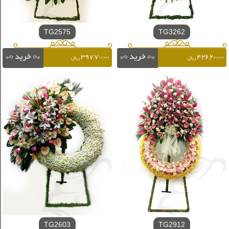
TG2575
TG3262
۳۹۷,۷۰۰,۰۰۰
۴۲۶,۲۰۰,۰۰۰
ریال
ریال
TG2603
TG2912