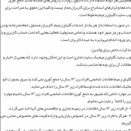
همچنین هر گونه استفاده از داده کاوی، روبات، یا روش‌‏های مشابه مانند جمع آوری
داده‌‏ها و ابزارهای استخراج برای کاربران مجاز نیست و کلیه این حقوق به صراحت برای
وب سایت گل­های زعیم محفوظ است.
. در صورت استفاده از هر یک از خدمات گل­های زعیم، کاربران مسئول حفظ محرمانه بودن
حساب و رمز عبور خود هستند و تمامی مسئولیت فعالیت‌‏هایی که تحت حساب کاربری و یا
رمز ورود انجام می‏‌پذیرد به عهده کاربران است.
تذکرات خاص برای والدین
:
وب سایت گل­های زعیم یک سایت تجاری است و این امکان وجود دارد که بعضی از اخبار و
مقالات آن برای بچه ها مناسب نباشد
.
گل­های زعیم اطلاعات شخصی افراد زیر ١٣ سال را جمع آوری نمی کند و سرور بصورت اتو
ماتیک اطلاعات داده شده توسط افراد زیر ١٣ سال را حذف می نماید
.
در موارد خاص که مجبور به جمع آوری اطلاعات شخصی افراد زیر ١٣ سال باشیم موارد
زیر را کاملا" رعایت می نمائیم
.
١
-
از افراد زیر ١٣ سال اطلاعات در زمینه تجاری و علاقمندی های آنها اخذ نمی گردد
.
٢
-
هرگز با افراد زیر ١٣ سال در خصوص بازاریابی و ارائه قیمت های مخصوص تماس نمی
گیریم
.
٣
-
در صورت نیاز به تماس با افراد زیر ١٣ سال اول با والدین آنها تماس می گیریم و در