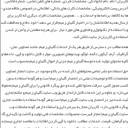
کاربران ( نام ، نام خانوادگی ، مشخصات فردی ،شماره­ های تلفن تماس ، شماره فاکس ،
آدرس پست الکترونیکی ، مشخصات کارت های بانکی ، اطلاعاتی درخصوص علاقه مندی­
ها به کالاها، برنامه ها و خدمات و ... ، همچنین مشخصات افراد دیگری که کاربر برای
ارسال هدیه اطلاعاتشان را در اختیار گل­های زعیم قرار می دهد) خود دفاع و محافظت کند
و با استفاده از تکنولوژی و فناوری­ های مورد نیاز ، برای هرچه مطمئن تر و امن تر شدن
استفاده ­ی کاربران از سایت تلاش کند.
همه مطالب در دسترس از طریق هر یک از خدمات گل­های زعیم، مانند تصاویر، متن،
گرافیک، آرم، آیکون دکمه، لوگو، ویدئوهای تصویری، موارد قابل دانلود و کپی، داده‌ها و
کلیه محتوای تولید شده توسط گل­های زعیم جزئی از اموال گل­های زعیم محسوب است
حق استفاده و نشر تمامی محتواهای ذکر شده در بالا و موجود در سایت اعم از تصاویر،
مشخصات کالا و توضیحات متنی در انحصار گل­های زعیم است و هرگونه استفاده بدون
کسب مجوز کتبی، سرقت محتوا تلقی شده و حق پیگرد قانونی را برای گل­های زعیم محفوظ
می‏‌دارد؛ و علاوه بر این خدمات قابل ارائه از طریق وب سایت گل­های زعیم و علائم تجاری
ثبت شده نیز در انحصار وب سایت گل­های زعیم است و هر گونه استفاده با مقاصد تجاری
پیگرد قانونی دارد. کاربران مجاز به بهره‌‏برداری و استفاده از هر گونه مشتقات وب
سایت گل­های زعیم اعم از فهرست محصولات، مشخصات فنی تولید و کاشت و نگهداری گل­
ها و گیاهان، قیمت، خدمات، مطالب، دانلود یا کپی کردن اطلاعات با مقاصد تجاری نیستند.